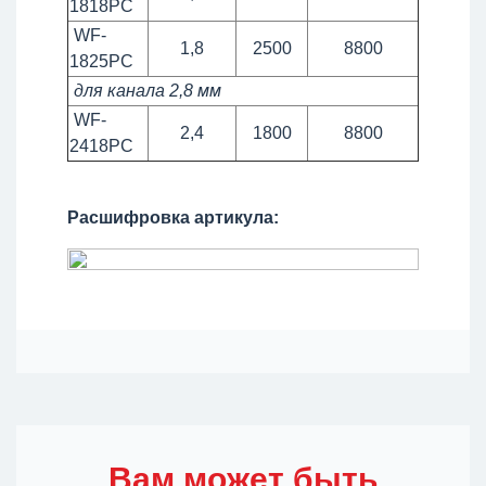
1818PC
WF-
1,8
2500
8800
1825PC
для канала 2,8 мм
WF-
2,4
1800
8800
2418PC
Расшифровка артикула:
Вам может быть