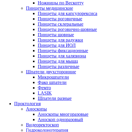
Ножницы по Вескотту
Пинцеты медицинские
Пинцеты для капсулорексиса
Пинцеты роговичные
Пинцеты склеральные
Пинцеты роговично-шовные
Пинцеты шовные
Пинцеты для радужки
Пинцеты для ИОЛ
Пинцеты фиксационные
Пинцеты для халязиона
Пинцеты для мышц
Пинцеты различные
Шпатели двухсторонние
Микрошпатели
Фако шпатели
Фемто
LASIK
Шпатели разные
Проктология
Аноскопы
Аноскопы многоразовые
Аноскоп одноразовый
Видеоректоскоп
Гидроколонотерапия