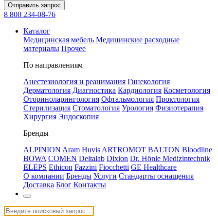
Отправить запрос
8 800 234-08-76
Каталог
Медицинская мебель
Медицинские расходные
материалы
Прочее
По направлениям
Анестезиология и реанимация
Гинекология
Дерматология
Диагностика
Кардиология
Косметология
Оториноларингология
Офтальмология
Проктология
Стерилизация
Стоматология
Урология
Физиотерапия
Хирургия
Эндоскопия
Бренды
ALPINION
Aram Huvis
ARTROMOT
BALTON
Bloodline
BOWA
COMEN
Deltalab
Dixion
Dr. Hönle Medizintechnik
ELEPS
Ethicon
Fazzini
Fiocchetti
GE Healthcare
О компании
Бренды
Услуги
Стандарты оснащения
Доставка
Блог
Контакты