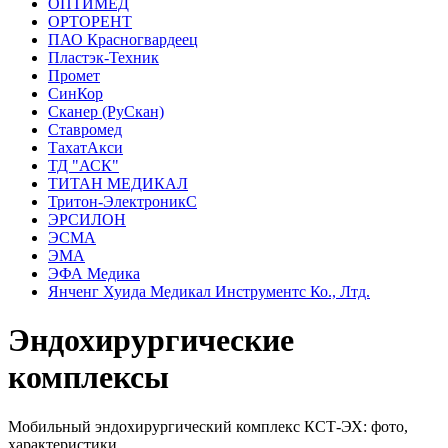
ОПТИМЕД
ОРТОРЕНТ
ПАО Красногвардеец
Пластэк-Техник
Промет
СинКор
Сканер (РуСкан)
Ставромед
ТахатАкси
ТД "АСК"
ТИТАН МЕДИКАЛ
Тритон-ЭлектроникС
ЭРСИЛОН
ЭСМА
ЭМА
ЭФА Медика
Янченг Хуида Медикал Инструментс Ко., Лтд.
Эндохирургические
комплексы
Мобильный эндохирургический комплекс КСТ-ЭХ: фото,
характеристики