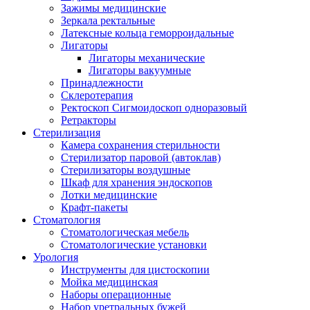
Зажимы медицинские
Зеркала ректальные
Латексные кольца геморроидальные
Лигаторы
Лигаторы механические
Лигаторы вакуумные
Принадлежности
Склеротерапия
Ректоскоп Сигмоидоскоп одноразовый
Ретракторы
Стерилизация
Камера сохранения стерильности
Стерилизатор паровой (автоклав)
Стерилизаторы воздушные
Шкаф для хранения эндоскопов
Лотки медицинские
Крафт-пакеты
Стоматология
Стоматологическая мебель
Стоматологические установки
Урология
Инструменты для цистоскопии
Мойка медицинская
Наборы операционные
Набор уретральных бужей