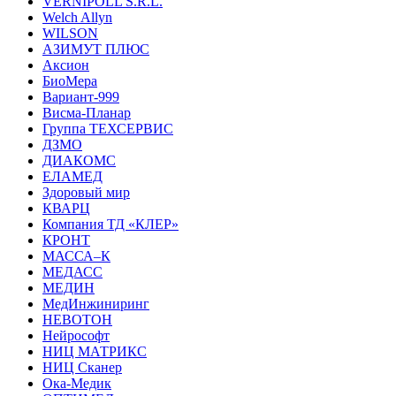
VERNIPOLL S.R.L.
Welch Allyn
WILSON
АЗИМУТ ПЛЮС
Аксион
БиоМера
Вариант-999
Висма-Планар
Группа ТЕХСЕРВИС
ДЗМО
ДИАКОМС
ЕЛАМЕД
Здоровый мир
КВАРЦ
Компания ТД «КЛЕР»
КРОНТ
МАССА–К
МЕДАСС
МЕДИН
МедИнжиниринг
НЕВОТОН
Нейрософт
НИЦ МАТРИКС
НИЦ Сканер
Ока-Медик