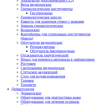
Анализатор допплеровский ССД
Весы медицинские
Гинекологические инструменты
Гистероскопы
Гинекологическое кресло
Емкость для хранения стекол с мазками
Зеркала гинекологические
Кольпоскоп
Контейнеры для стерильных инструментов
(биксы)
Облучатели медицинские
Рециркуляторы
Облучатель бактерицидные
Отсасыватель хирургический
Пенал для переноса материала в лабораторию
Ростомер
Светильники медицинские
Стетоскоп акушерский
Стол для родовспоможения
Тазомер
Тонометр
Дерматология
Дерматоскоп
Оборудование для диагностики кожи
Оборудование для лечения псориаза