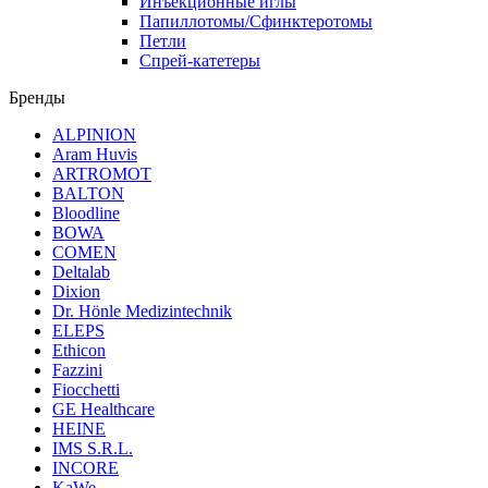
Инъекционные иглы
Папиллотомы/Сфинктеротомы
Петли
Спрей-катетеры
Бренды
ALPINION
Aram Huvis
ARTROMOT
BALTON
Bloodline
BOWA
COMEN
Deltalab
Dixion
Dr. Hönle Medizintechnik
ELEPS
Ethicon
Fazzini
Fiocchetti
GE Healthcare
HEINE
IMS S.R.L.
INCORE
KaWe