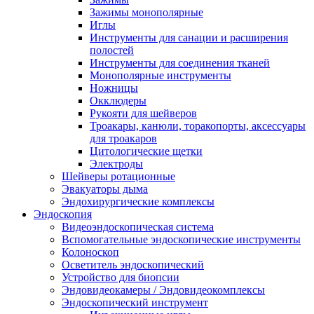
Зажимы монополярные
Иглы
Инструменты для санации и расширения
полостей
Инструменты для соединения тканей
Монополярные инструменты
Ножницы
Окклюдеры
Рукояти для шейверов
Троакары, канюли, торакопорты, аксессуары
для троакаров
Цитологические щетки
Электроды
Шейверы ротационные
Эвакуаторы дыма
Эндохирургические комплексы
Эндоскопия
Видеоэндоскопическая система
Вспомогательные эндоскопические инструменты
Колоноскоп
Осветитель эндоскопический
Устройство для биопсии
Эндовидеокамеры / Эндовидеокомплексы
Эндоскопический инструмент