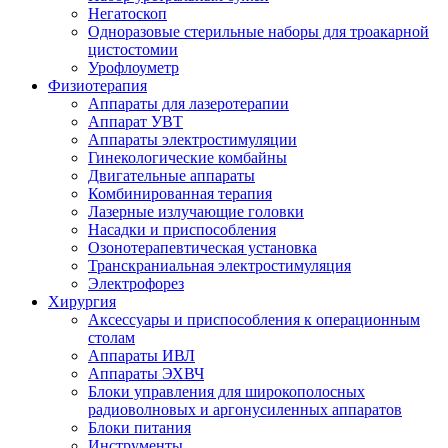
Негатоскоп
Одноразовые стерильные наборы для троакарной
цистостомии
Урофлоуметр
Физиотерапия
Аппараты для лазеротерапии
Аппарат УВТ
Аппараты электростимуляции
Гинекологические комбайны
Двигательные аппараты
Комбинированная терапия
Лазерные излучающие головки
Насадки и приспособления
Озонотерапевтическая установка
Транскраниальная электростимуляция
Электрофорез
Хирургия
Аксессуары и приспособления к операционным
столам
Аппараты ИВЛ
Аппараты ЭХВЧ
Блоки управления для широкополосных
радиоволновых и аргонусиленных аппаратов
Блоки питания
Инструменты