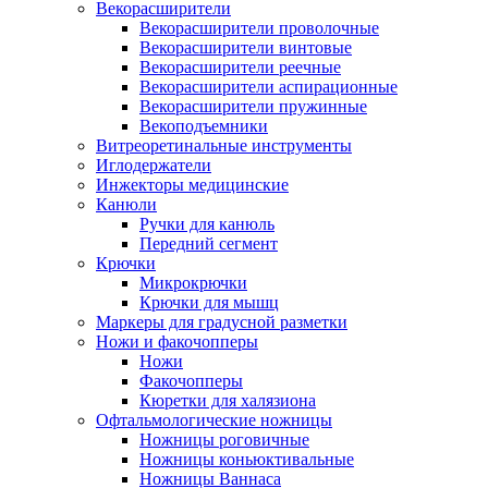
Векорасширители
Векорасширители проволочные
Векорасширители винтовые
Векорасширители реечные
Векорасширители аспирационные
Векорасширители пружинные
Векоподъемники
Витреоретинальные инструменты
Иглодержатели
Инжекторы медицинские
Канюли
Ручки для канюль
Передний сегмент
Крючки
Микрокрючки
Крючки для мышц
Маркеры для градусной разметки
Ножи и факочопперы
Ножи
Факочопперы
Кюретки для халязиона
Офтальмологические ножницы
Ножницы роговичные
Ножницы коньюктивальные
Ножницы Ваннаса