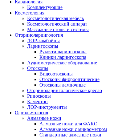
Кардиология
Комплектующие
Косметология
Косметологическая мебель
Косметологический аппарат
Массажные столы и системы
Оториноларингология
ЛОР-комбайны
Ларингоскопы
Рукояти ларингоскопа
Клинки ларингоскопа
Аудиометрическое оборудование
Отоскопы
Видеоотоскопы
Отоскопы фиброоптические
Отоскопы лампочные
Оториноларингологическое кресло
Риноскопы
Камертон
ЛОР-инструменты
Офтальмология
Алмазные ножи
Алмазные ножи для ФАКО
Алмазные ножи с микрометром
Стандартные алмазные ножи